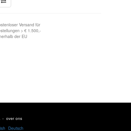
stenloser Versand für
stellungen > € 1.500,-
nerhalb der EU
.
-
over ons
ish
Deutsch