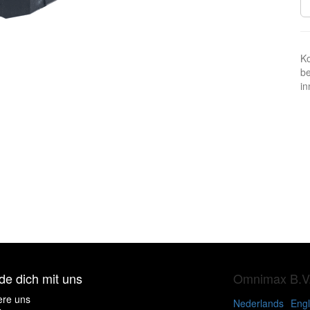
Ko
be
in
de dich mit uns
Omnimax B.V
ere uns
Nederlands
Engl