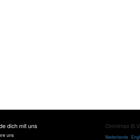
de dich mit uns
Omnimax B.V
ere uns
Nederlands
Engl