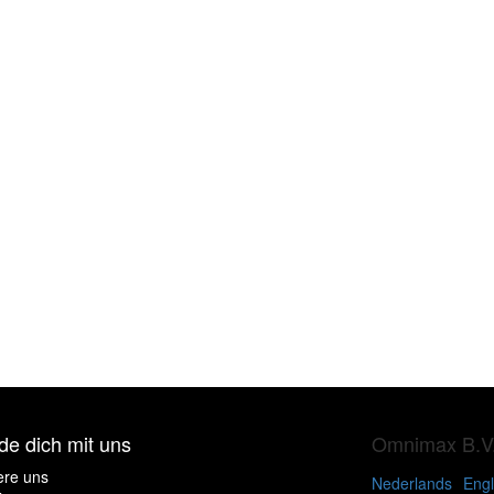
de dich mit uns
Omnimax B.V
ere uns
Nederlands
Engl