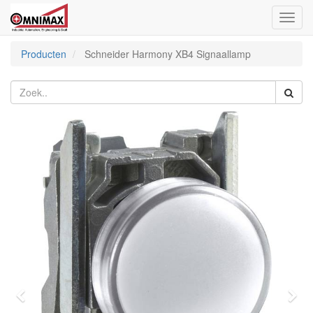
Toggl
naviga
Producten
Schneider Harmony XB4 Signaallamp
Vorige
Vol