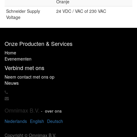
Oranje
Schneider Supply
24 VDC / VAC of 230 VAC
Voltage
Onze Producten & Services
Home
Evenementen
Verbind met ons
Neem contact met ons op
Nieuws
Omnimax B.V.
-
over ons
Nederlands
English
Deutsch
Copyright ©
Omnimax B.V.