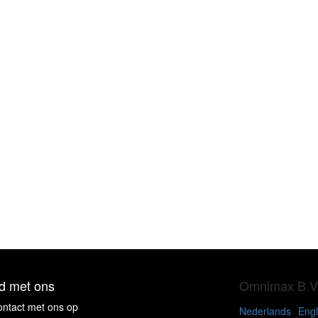
d met ons
Omnimax B.V
ntact met ons op
Nederlands
Engl