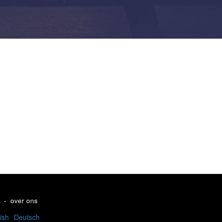
.
-
over ons
ish
Deutsch