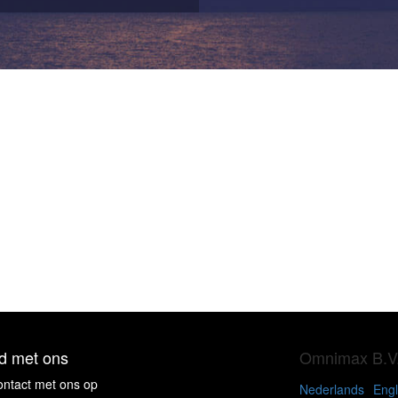
d met ons
Omnimax B.V
ntact met ons op
Nederlands
Engl