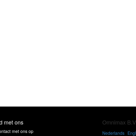
d met ons
Omnimax B.V
ntact met ons op
Nederlands
Engl